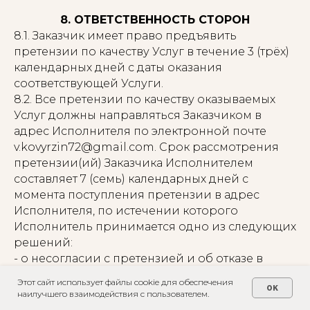
8. ОТВЕТСТВЕННОСТЬ СТОРОН
8.1. Заказчик имеет право предъявить
претензии по качеству Услуг в течение 3 (трёх)
календарных дней с даты оказания
соответствующей Услуги.
8.2. Все претензии по качеству оказываемых
Услуг должны направляться Заказчиком в
адрес Исполнителя по электронной почте
v.kovyrzin72@gmail.com. Срок рассмотрения
претензии(ий) Заказчика Исполнителем
составляет 7 (семь) календарных дней с
момента поступления претензии в адрес
Исполнителя, по истечении которого
Исполнитель принимается одно из следующих
решений:
- о несогласии с претензией и об отказе в
удовлетворении заявленных требований;
Этот сайт использует файлы cookie для обеспечения
OK
- о согласии с претензией и об
наилучшего взаимодействия с пользователем.
удовлетворении заявленных требований.