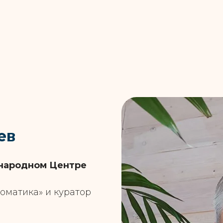
ев
ународном Центре
оматика» и куратор