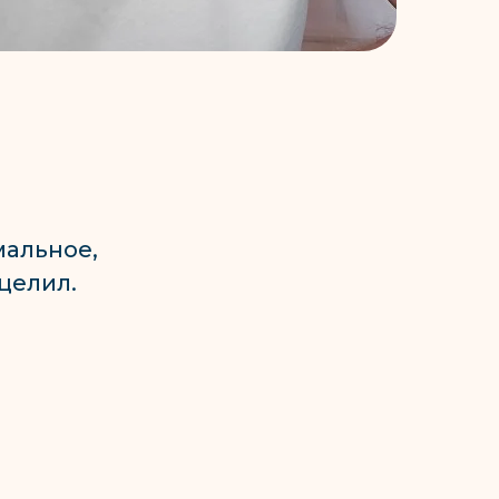
мальное,
целил.