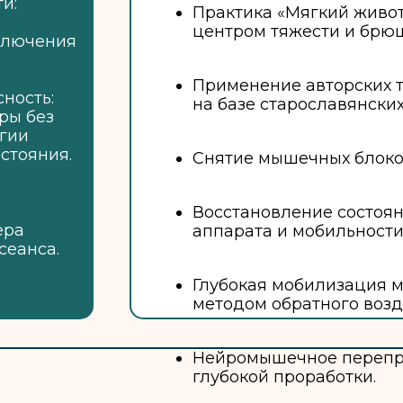
и:
Практика «Мягкий живот»
центром тяжести и брю
ключения
Применение авторских т
ность:
на базе старославянских
ры без
ргии
стояния.
Снятие мышечных блоко
Восстановление состоя
ера
аппарата и мобильности
сеанса.
Глубокая мобилизация м
методом обратного возд
Нейромышечное перепр
глубокой проработки.