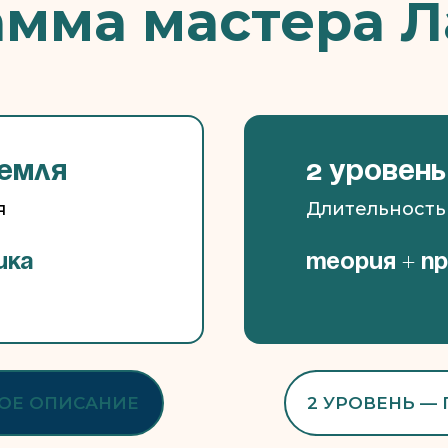
мма мастера 
Земля
2 уровень
я
Длительность
ика
Теория + п
НОЕ ОПИСАНИЕ
2 УРОВЕНЬ —