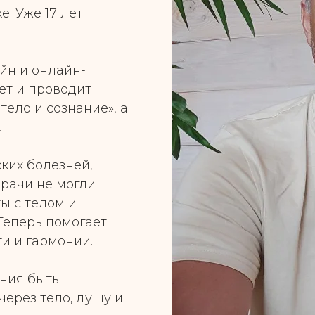
е. Уже 17 лет
йн и онлайн-
ет и проводит
ело и сознание», а
.
ких болезней,
Врачи не могли
ты с телом и
Теперь помогает
ти и гармонии.
ния быть
ерез тело, душу и