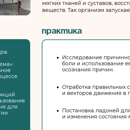
мягких тканей и суставов, вос
веществ. Так организм запуска
практика
ра:
Исследование причинно
боли и использование е
ема»:
осознания причин.
вное
оцессе
Отработка правильных с
и векторов движения в 
озиций
льзование
ия для
Постановка ладоней для
гии
и изменения состояния м