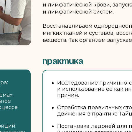
и лимфатической крови, запус
и лимфатической систем.
Восстанавливаем однородность
мягких тканей и суставов, вос
веществ. Так организм запуска
практика
ра:
Исследование причинно-с
и использование её как и
ема»:
причин.
вное
оцессе
Отработка правильных сто
движения в практике Тай
озиций
Постановка ладоней для 