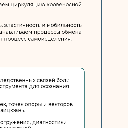
каем циркуляцию кровеносной
, эластичность и мобильность
станавливаем процессы обмена
ет процесс самоисцеления.
ледственных связей боли
нструмента для осознания
ек, точек опоры и векторов
цзицюань.
погружения, диагностики