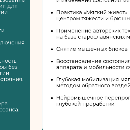
льзование
и изменения состояния мя
ия для
гии
Практика «Мягкий живот»: 
центром тяжести и брюшн
и:
Применение авторских тех
на базе старославянских м
ключения
Снятие мышечных блоков.
ность:
Восстановление состояни
ры без
аппарата и мобильности с
ргии
стояния.
Глубокая мобилизация мяг
методом обратного воздей
Нейромышечное перепрог
ера
глубокой проработки.
сеанса.