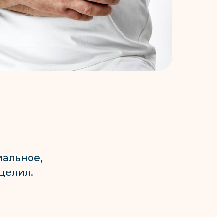
мальное,
целил.