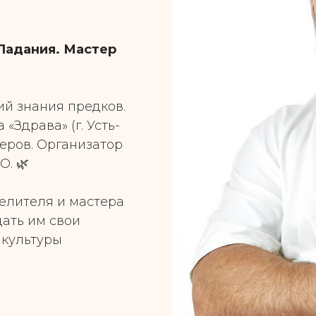
Ладания. Мастер
й знания предков.
«Здрава» (г. Усть-
еров. Организатор
О. 🌿
целителя и мастера
дать им свои
 культуры