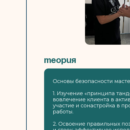
Теория
Основы безопасности масте
1.​ Изучение «принципа танд
вовлечение клиента в акти
участие и сонастройка в пр
работы.
2. ​Освоение правильных п