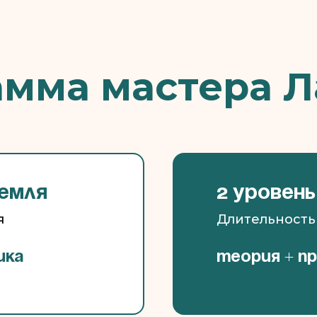
мма мастера 
Земля
2 уровень
я
Длительность
ика
Теория + п