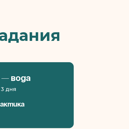
Ладания
 — Вода
 3 дня
рактика